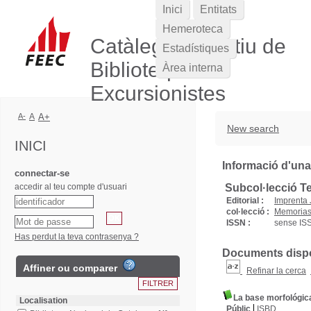
Inici
Entitats
Hemeroteca
Catàleg Col·lectiu de
Estadístiques
Biblioteques
Àrea interna
Excursionistes
A-
A
A+
New search
INICI
Informació d'una
connectar-se
accedir al teu compte d'usuari
Subcol·lecció T
Editorial :
Imprenta 
col·lecció :
Memorias 
ISSN :
sense IS
Has perdut la teva contrasenya ?
Documents dispon
Affiner ou comparer
Refinar la cerca
La base morfológica 
Localisation
Públic
ISBD