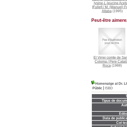
lysine-L-leucine Acet
[Fullet]
/
M. (Manuel) F
Altaba
(1995)
Peut-être aimer
El Virrei comte de Sa
Coloma
/
Pere Català
Roca
(1988)
Homenatge al Dr. Llu
Públic
ISBD
T
Tipus de docum
Aut
Edito
Data de publica
Col·lec