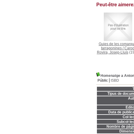
Peut-être aimer
Guies de les comarq
tarragonines
/
Carod
Rovira, Josep-Lluís
(19
Homenatge a Antoni 
Públic
ISBD
T
Tipus de docum
Aut
Edito
Data de publica
Col·lec
Subcol·lec
Nombre de pàgi
Dimensi