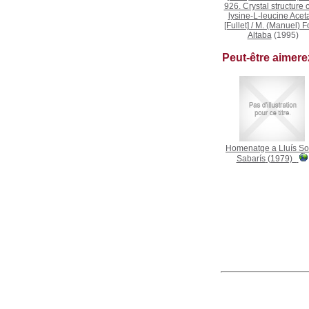
926. Crystal structure o
lysine-L-leucine Acet
[Fullet]
/
M. (Manuel) F
Altaba
(1995)
Peut-être aimer
Homenatge a Lluís Sol
Sabarís
(1979)