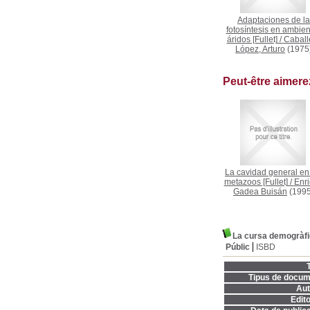
Adaptaciones de la
fotosíntesis en ambien
áridos [Fullet]
/
Caball
López, Arturo
(1975
Peut-être aimer
La cavidad general en
metazoos [Fullet]
/
Enr
Gadea Buisán
(1995
La cursa demogràfica
Públic
ISBD
T
Tipus de docum
Aut
Edito