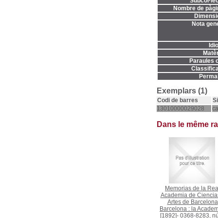
Subcol·lec
Nombre de pàgi
Dimensi
Nota gene
Idi
Matèr
Paraules c
Classifica
Permal
Exemplars (1)
Codi de barres
S
13010000029028
c
Dans le même r
Memorias de la Rea
Academia de Ciencia
Artes de Barcelona
Barcelona : la Academ
[1892]- 0368-8283, n