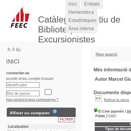
Inici
Entitats
Hemeroteca
Catàleg Col·lectiu de
Estadístiques
Biblioteques
Àrea interna
Excursionistes
A-
A
A+
New search
INICI
Més informació d
connectar-se
accedir al teu compte d'usuari
Autor Marcel Giu
Documents dispon
Has perdut la teva contrasenya ?
Refinar la cerca
El Cine japonés
/
Sh
Affiner ou comparer
Públic
ISBD
T
Localisation
Tipus de docum