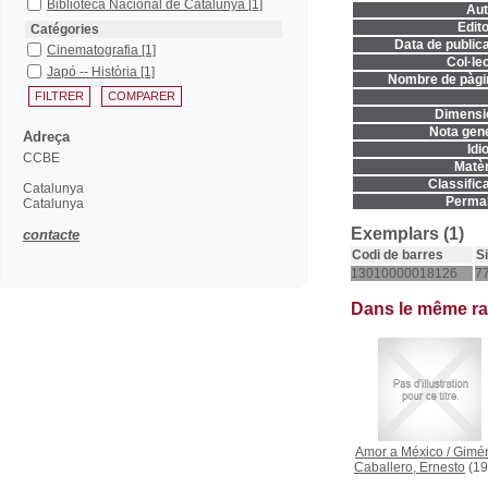
Biblioteca Nacional de Catalunya
[1]
Aut
Edito
Catégories
Data de publica
Cinematografia
[1]
Col·lec
Japó -- Història
[1]
Nombre de pàgi
Dimensi
Nota gene
Adreça
Idi
CCBE
Matèr
Classifica
Catalunya
Permal
Catalunya
Exemplars (1)
contacte
Codi de barres
S
13010000018126
77
Dans le même r
Amor a México
/
Gimé
Caballero, Ernesto
(19