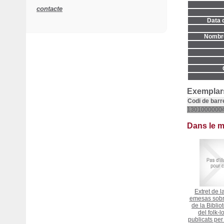
contacte
Data d
Nombre
Exemplars
Codi de barr
1301000000
Dans le 
Extret de l
emesas sobr
de la Biblio
del folk-l
publicats per