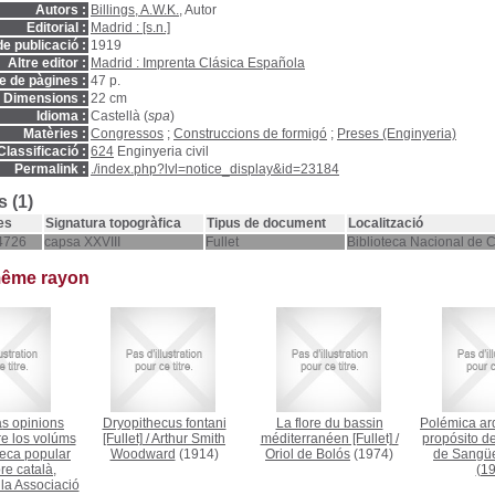
Autors :
Billings, A.W.K.
, Autor
Editorial :
Madrid : [s.n.]
e publicació :
1919
Altre editor :
Madrid : Imprenta Clásica Española
 de pàgines :
47 p.
Dimensions :
22 cm
Idioma :
Castellà (
spa
)
Matèries :
Congressos
;
Construccions de formigó
;
Preses (Enginyeria)
Classificació :
624
Enginyeria civil
Permalink :
./index.php?lvl=notice_display&id=23184
 (1)
es
Signatura topogràfica
Tipus de document
Localització
4726
capsa XXVIII
Fullet
Biblioteca Nacional de 
même rayon
as opinions
Dryopithecus fontani
La flore du bassin
Polémica ar
e los volúms
[Fullet]
/
Arthur Smith
méditerranéen [Fullet]
/
propósito d
teca popular
Woodward
(1914)
Oriol de Bolós
(1974)
de Sangües
ore català,
(19
 la Associació