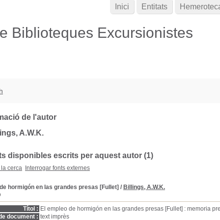
Inici
Entitats
Hemerotec
de Biblioteques Excursionistes
h
mació de l'autor
lings, A.W.K.
 disponibles escrits per aquest autor (1)
 la cerca
Interrogar fonts externes
de hormigón en las grandes presas [Fullet]
/
Billings, A.W.K.
D
Títol :
El empleo de hormigón en las grandes presas [Fullet] : memoria p
de document :
text imprès