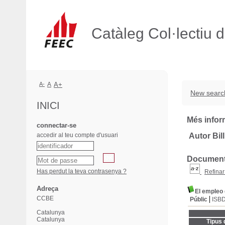
Catàleg Col·lectiu 
A-
A
A+
New searc
INICI
Més infor
connectar-se
accedir al teu compte d'usuari
Autor Bil
Documents
Has perdut la teva contrasenya ?
Refinar
Adreça
El empleo 
CCBE
Públic
ISB
Catalunya
Catalunya
Tipus 