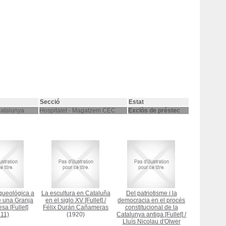
Secció
Estat
Catalunya
Hospitalet - Magatzem CEC
Exclòs de préstec
queológica a
La escultura en Cataluña
Del patriotisme i la
e una Granja
en el siglo XV [Fullet]
/
democracia en el procés
a [Fullet]
Félix Durán Cañameras
constitucional de la
11)
(1920)
Catalunya antiga [Fullet]
/
Lluís Nicolau d'Olwer