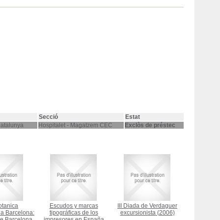
Secció
Estat
Catalunya
Hospitalet - Magatzem CEC
Exclòs de préstec
otanica
Escudos y marcas
III Diada de Verdaguer
a Barcelona:
tipográficas de los
excursionista
(2006)
de Barcelona,
impresores en España