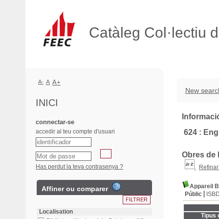
Catàleg Col·lectiu 
A-
A
A+
New searc
INICI
Informació
connectar-se
accedir al teu compte d'usuari
624 : Engi
Obres de l
Has perdut la teva contrasenya ?
Refinar
Appareil B
Affiner ou comparer
Públic
ISB
Localisation
Tipus 