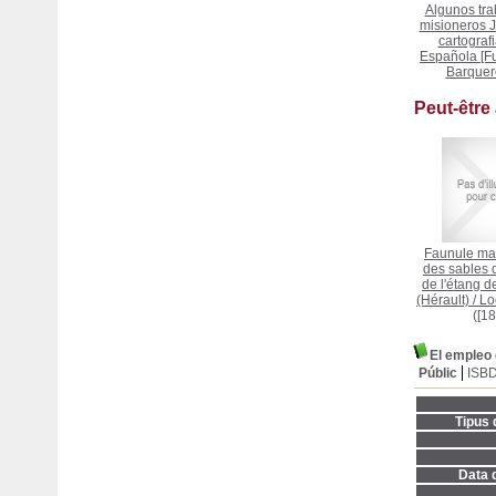
Algunos tra
misioneros J
cartografi
Española [Fu
Barquer
Peut-être
Faunule ma
des sables 
de l'étang 
(Hérault)
/
Lo
([18
El empleo 
Públic
ISB
Tipus 
Data d