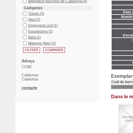
Biblioteca Nacional de Catalunya
[4]
Catégories
Data d
Túnels
[3]
Nombre
Alps
[1]
Enginyeria civil
[1]
Exposicions
[1]
d'aco
Itàlia
[1]
Mànega (Mar)
[1]
Adreça
CCBE
Catalunya
Exemplars
Catalunya
Codi de barr
1301000000
contacte
Dans le 