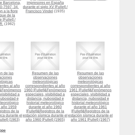
de Barcelona,
impresores en España
0-7597, 34.
durante el siglo XV [Fullet]
/
n a la flore
Francisco Vindel
(1935)
que de la
 [Fullet]
/
 R.
(1982)
 de las
Resumen de las
Resumen de las
aciones
observaciones
observaciones
lógicas
meteorológicas
meteorológicas
entes al año
correspondientes al año
correspondientes al año
t]&Fenómenos
1960 [Fullet]&Fenómenos
1961 [Fullet]&Fenómenos
visibilidad a
especiales, visibilidad a
especiales, visibilidad a
nubosidad e
distancia, nubosidad e
distancia, nubosidad e
eteorológico
historial meteorológico
historial meteorológico
l año 1959
durante el año 1960
durante el año 1961
istros de la
[Fullet]&Registros de la
[Fullet]&Registros de la
ica durante el
estación sísmica durante el
estación sísmica durante el
llet]
(1963)
año 1960 [Fullet]
(1965)
año 1961 [Fullet]
(1967)
eppe