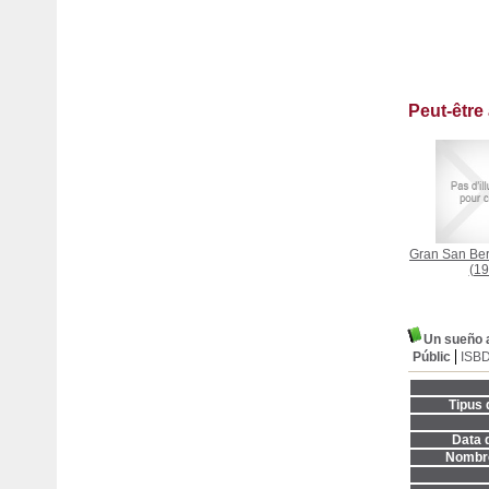
Peut-être
Gran San Bern
(19
Un sueño a
Públic
ISB
Tipus 
Data d
Nombre