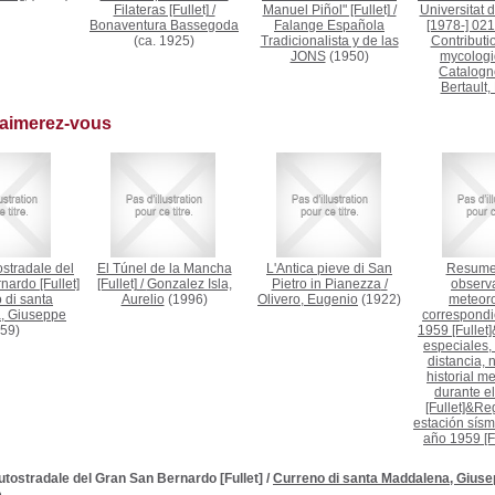
Filateras [Fullet]
/
Manuel Piñol" [Fullet]
/
Universitat 
Bonaventura Bassegoda
Falange Española
[1978-] 021
(ca. 1925)
Tradicionalista y de las
Contributio
JONS
(1950)
mycologi
Catalogne
Bertault,
 aimerez-vous
tostradale del
El Túnel de la Mancha
L'Antica pieve di San
Resumen
ardo [Fullet]
[Fullet]
/
Gonzalez Isla,
Pietro in Pianezza
/
observ
 di santa
Aurelio
(1996)
Olivero, Eugenio
(1922)
meteoro
, Giuseppe
correspondi
59)
1959 [Fulle
especiales, 
distancia, 
historial m
durante e
[Fullet]&Reg
estación sísm
año 1959 [Fu
 autostradale del Gran San Bernardo [Fullet]
/
Curreno di santa Maddalena, Gius