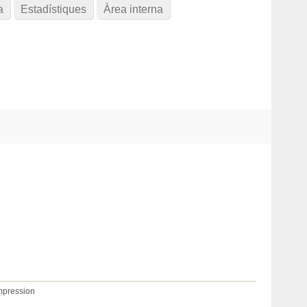
a
Estadístiques
Àrea interna
ompression