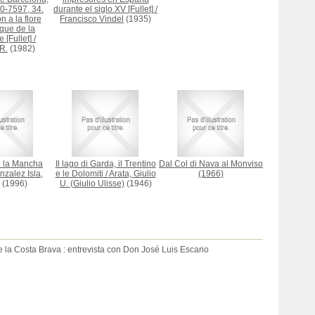
0-7597, 34.
durante el siglo XV [Fullet]
/
n a la flore
Francisco Vindel
(1935)
que de la
 [Fullet]
/
 R.
(1982)
e la Mancha
Il lago di Garda, il Trentino
Dal Col di Nava al Monviso
nzalez Isla,
e le Dolomiti
/
Arata, Giulio
(1966)
(1996)
U. (Giulio Ulisse)
(1946)
de la Costa Brava : entrevista con Don José Luis Escario