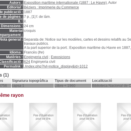
Autors :
Exposition maritime internationale (1887 : Le Havre)
, Autor
Editorial :
Béziers : Imprimerie du Commerce
e publicació :
1887
 de pàgines :
7 p., [1] f. de làm.
ll. :
il.
Dimensions :
24 cm
Material
croquis
mpanyament :
Nota general :
Separata de: Notice sur les modèles, cartes et dessins relatifs au S
travaux publics.
A la part superior de la port.: Exposition maritime du Havre en 1887
Idioma :
Francès (
fre
)
Matèries :
Enginyeria civil
;
Exposicions
Classificació :
624
Enginyeria civil
Permalink :
./index.php?lvl=notice_display&id=1012
 (1)
es
Signatura topogràfica
Tipus de document
Localització
4756
capsa 1
Llibre < 1960
Biblioteca Nacional de 
même rayon