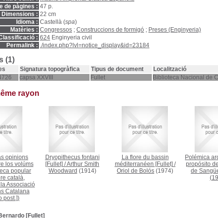
 de pàgines :
47 p.
Dimensions :
22 cm
Idioma :
Castellà (
spa
)
Matèries :
Congressos
;
Construccions de formigó
;
Preses (Enginyeria)
Classificació :
624
Enginyeria civil
Permalink :
./index.php?lvl=notice_display&id=23184
 (1)
es
Signatura topogràfica
Tipus de document
Localització
4726
capsa XXVIII
Fullet
Biblioteca Nacional de 
même rayon
as opinions
Dryopithecus fontani
La flore du bassin
Polémica ar
e los volúms
[Fullet]
/
Arthur Smith
méditerranéen [Fullet]
/
propósito d
teca popular
Woodward
(1914)
Oriol de Bolós
(1974)
de Sangües
ore català,
(19
 la Associació
ns Catalana
 post.])
ernardo [Fullet]