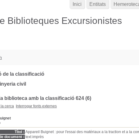
Inici
Entitats
Hemerotec
de Biblioteques Excursionistes
h
 de la classificació
nyeria civil
a biblioteca amb la classificació 624 (6)
 la cerca
Interrogar fonts externes
uignet
D
Títol :
Appareil Buignet : pour l'essai des matériaux a la traction et a la c
de document :
text imprès