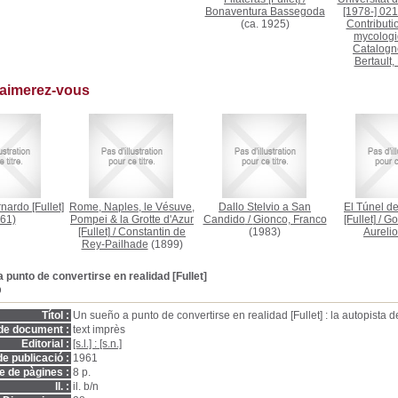
Bonaventura Bassegoda
[1978-] 021
(ca. 1925)
Contributio
mycologi
Catalogne
Bertault,
 aimerez-vous
ardo [Fullet]
Rome, Naples, le Vésuve,
Dallo Stelvio a San
El Túnel d
61)
Pompei & la Grotte d'Azur
Candido
/
Gionco, Franco
[Fullet]
/
Go
[Fullet]
/
Constantin de
(1983)
Aurelio
Rey-Pailhade
(1899)
 punto de convertirse en realidad [Fullet]
D
Títol :
Un sueño a punto de convertirse en realidad [Fullet] : la autopista 
de document :
text imprès
Editorial :
[s.l.] : [s.n.]
e publicació :
1961
 de pàgines :
8 p.
ll. :
il. b/n