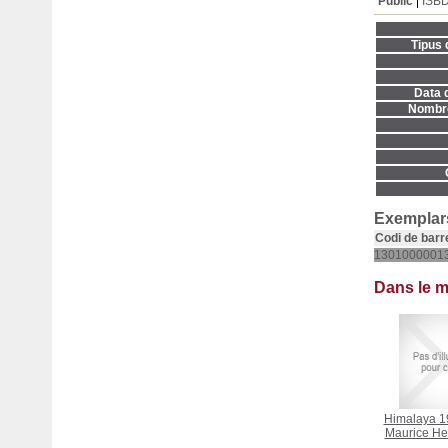
Públic
ISB
Tipus 
Data d
Nombre
Exemplars
Codi de barr
1301000001
Dans le 
Himalaya 19
Maurice He