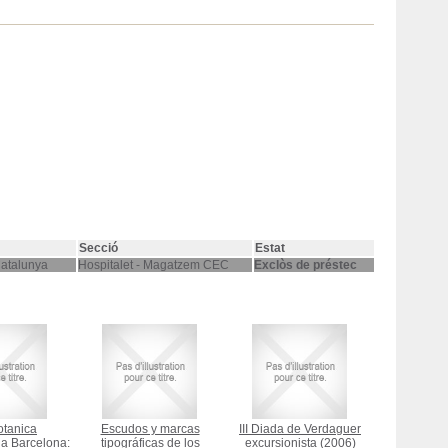
Secció
Estat
Catalunya
Hospitalet - Magatzem CEC
Exclòs de préstec
otanica
Escudos y marcas
III Diada de Verdaguer
a Barcelona:
tipográficas de los
excursionista
(2006)