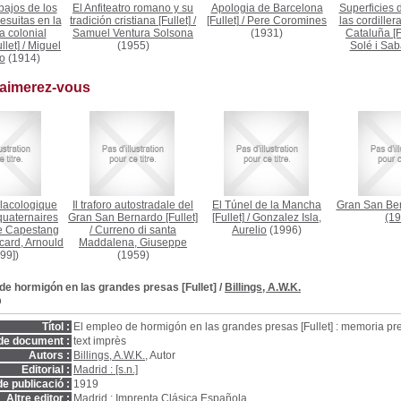
bajos de los
El Anfiteatro romano y su
Apologia de Barcelona
Superficies 
esuitas en la
tradición cristiana [Fullet]
/
[Fullet]
/
Pere Coromines
las cordillera
a colonial
Samuel Ventura Solsona
(1931)
Cataluña [F
llet]
/
Miguel
(1955)
Solé i Sab
o
(1914)
 aimerez-vous
lacologique
Il traforo autostradale del
El Túnel de la Mancha
Gran San Bern
quaternaires
Gran San Bernardo [Fullet]
[Fullet]
/
Gonzalez Isla,
(19
de Capestang
/
Curreno di santa
Aurelio
(1996)
card, Arnould
Maddalena, Giuseppe
99])
(1959)
de hormigón en las grandes presas [Fullet]
/
Billings, A.W.K.
D
Títol :
El empleo de hormigón en las grandes presas [Fullet] : memoria p
de document :
text imprès
Autors :
Billings, A.W.K.
, Autor
Editorial :
Madrid : [s.n.]
e publicació :
1919
Altre editor :
Madrid : Imprenta Clásica Española