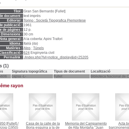
D
Títol :
Gran San Bernardo [Fullet]
de document :
text imprès
Editorial :
Torino : Società Tipografica Piemontese
e publicació :
1961
 de pàgines :
12 p.
Dimensions :
30 cm
Nota general :
A la coberta: Apini Trafori
Idioma :
Italià (
ita
)
Matèries :
Alps
;
Túnels
Classificació :
624
Enginyeria civil
Permalink :
./index.php?lvl=notice_display&id=25205
 (1)
es
Signatura topogràfica
Tipus de document
Localització
5606
capsa -L-
Fullet
Biblioteca Nacional de 
même rayon
50 [Fullet]
/
Casa de la calle de la
Memoria del Campamento
Acta b
rzog
(1950)
Boria esquina a la de
de Alta Montaña "Juan
barcinonensi