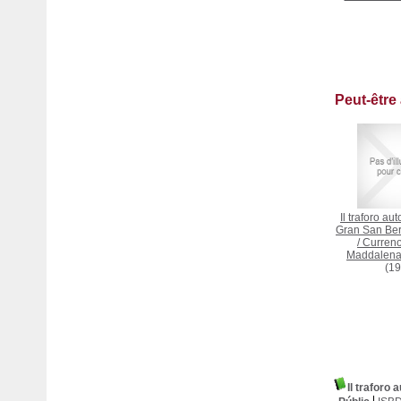
Peut-être
Il traforo au
Gran San Bern
/
Curreno
Maddalena
(19
Il traforo