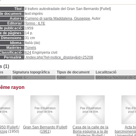
D
Títol :
Il traforo autostradale del Gran San Bernardo [Fullet]
de document :
text imprès
Autors :
Curreno di santa Maddalena, Giuseppe
, Autor
Editorial :
Torino : ILTE
e publicació :
1959
 de pàgines :
14 p.
Dimensions :
31 cm
Idioma :
Italià (
ita
)
Matèries :
Túnels
Classificació :
624
Enginyeria civil
Permalink :
./index.php?lvl=notice_display&id=25208
 (1)
es
Signatura topogràfica
Tipus de document
Localització
3890
capsa -L-
Fullet
Biblioteca Nacional de 
même rayon
50 [Fullet]
/
Gran San Bernardo [Fullet]
Casa de la calle de la
Acta b
rzog
(1950)
(1961)
Boria esquina a la de
barcinonensi
Filateras [Fullet]
/
Universitat 