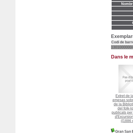
Nombre
Exemplars
Codi de barr
1301000000
Dans le 
Extret de l
emesas sobr
de la Biblio
del folk-l
publicats per
d'Excursio
([1886 o
Gran San B