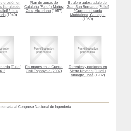
de erosión en
Plan de aguas de
Il traforo autostradale del
s litorales de
Cataluña [Fullet]
/
Muñoz
Gran San Bernardo [Fullet]
ullet]
/
Lluís
Oms, Victoriano
(1957)
/
Curreno di santa
arís
(1940)
Maddalena, Giuseppe
(1959)
ardo [Fullet]
Els mapes en la Guerra
Torrentes y pantanos en
61)
Civil Espanyola
(2007)
Sierra Nevada [Fullet]
/
Almagro, José
(1932)
resentada al Congreso Nacional de Ingeniería