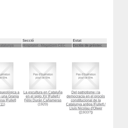
Secció
Estat
Catalunya
Hospitalet - Magatzem CEC
Exclòs de préstec
queológica a
La escultura en Cataluña
Del patriotisme i la
e una Granja
en el siglo XV [Fullet]
/
democracia en el procés
a [Fullet]
Félix Durán Cañameras
constitucional de la
11)
(1920)
Catalunya antiga [Fullet]
/
Lluís Nicolau d'Olwer
([1933?])