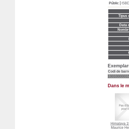
Públic
ISB
Tipus 
Data d
Nombre
Exemplars
Codi de barr
1301000001
Dans le 
Himalaya 19
Maurice He