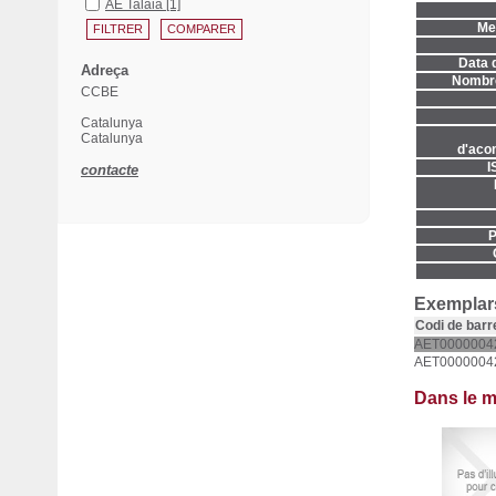
AE Talaia
[1]
Men
Data d
Adreça
Nombre
CCBE
Catalunya
Catalunya
d'aco
I
contacte
P
Exemplars
Codi de barr
AET0000004
AET0000004
Dans le 