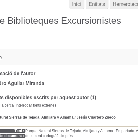
Inici
Entitats
Hemerotec
de Biblioteques Excursionistes
h
mació de l'autor
ro Aguilar Miranda
 disponibles escrits per aquest autor (1)
 la cerca
Interrogar fonts externes
ural Sierras de Tejada, Almijara y Alhama
/
Jesús Cuartero Zueco
D
Títol :
Parque Natural Sierras de Tejada, Almijara y Alhama : En portada: 
de document :
document cartogràfic imprès