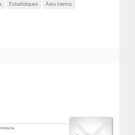
a
Estadístiques
Àrea interna
Andalucia