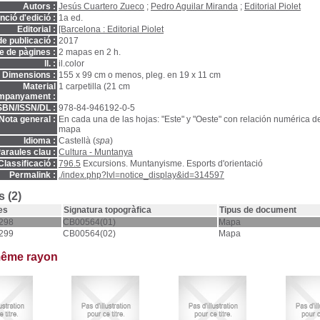
Autors :
Jesús Cuartero Zueco
;
Pedro Aguilar Miranda
;
Editorial Piolet
ció d'edició :
1a ed.
Editorial :
[Barcelona : Editorial Piolet
e publicació :
2017
 de pàgines :
2 mapas en 2 h.
ll. :
il.color
Dimensions :
155 x 99 cm o menos, pleg. en 19 x 11 cm
Material
1 carpetilla (21 cm
mpanyament :
SBN/ISSN/DL :
978-84-946192-0-5
Nota general :
En cada una de las hojas: "Este" y "Oeste" con relación numérica de
mapa
Idioma :
Castellà (
spa
)
araules clau :
Cultura - Muntanya
Classificació :
796.5
Excursions. Muntanyisme. Esports d'orientació
Permalink :
./index.php?lvl=notice_display&id=314597
 (2)
es
Signatura topogràfica
Tipus de document
298
CB00564(01)
Mapa
299
CB00564(02)
Mapa
même rayon