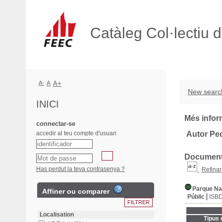
Catàleg Col·lectiu 
A-
A
A+
New searc
INICI
Més infor
connectar-se
accedir al teu compte d'usuari
Autor Ped
Documents
Has perdut la teva contrasenya ?
Refinar
Parque Nat
Affiner ou comparer
Públic
ISB
Localisation
Tipus 