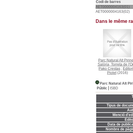
Codi de barres
AET0000004163(01)
AET0000004163(02)
Dans le même r
Parc Natural Alt Pirin
Salòria, Torreta de l'Or
Pako Crestas
;
Editor
Piolet
(2016)
Parc Natural Alt Piri
Públic
ISBD
T
Tipus de docum
Aut
Menció d'edi
Edito
Data de publica
Nombre de pàgi