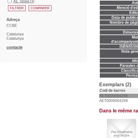
AE Talaia
[3]
Aut
Menció d'edi
Edito
Data de publica
Adreça
Nombre de pàgi
CCBE
Dimensi
Catalunya
Mat
Catalunya
d'acompanyame
ISBN/ISSN
contacte
Nota gene
Idi
Paraules c
Classifica
Permal
Exemplars (2)
Codi de barres
AET0000004298
AET0000004299
Dans le même r