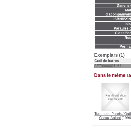
Dimensi
Mat
d'acompanyame
ISBN/ISSN
Idi
Paraules c
Classifica
Res
Permal
Exemplars (1)
Codi de barres
AET0000004164
Dans le même r
Torrent de Pareis
/
Ord
Garau, Antoni
(1996