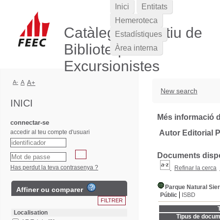
Inici
Entitats
Hemeroteca
Catàleg Col·lectiu de
Estadístiques
Biblioteques
Àrea interna
Excursionistes
A-
A
A+
New search
INICI
Més informació d
connectar-se
accedir al teu compte d'usuari
Autor Editorial P
Documents dispon
Has perdut la teva contrasenya ?
Refinar la cerca
Parque Natural Sier
Affiner ou comparer
Públic
ISBD
T
Localisation
Tipus de docum