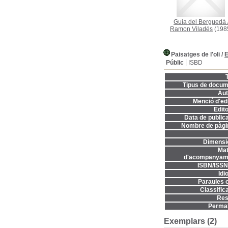
Guia del Berguedà
Ramon Viladés
(198
Paisatges de l'oli
/
E
Públic
ISBD
T
Tipus de docum
Aut
Menció d'edi
Edito
Data de publica
Nombre de pàgi
Dimensi
Mat
d'acompanyame
ISBN/ISSN
Idi
Paraules c
Classifica
Res
Permal
Exemplars (2)