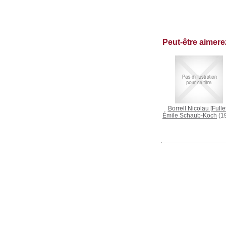
Peut-être aimer
Borrell Nicolau [Fullet
Émile Schaub-Koch
(1