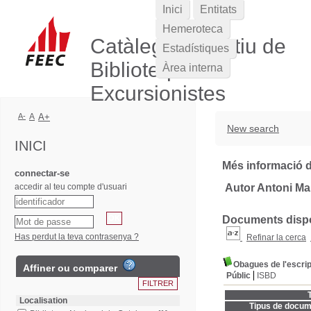
Inici
Entitats
Hemeroteca
Catàleg Col·lectiu de
Estadístiques
Biblioteques
Àrea interna
Excursionistes
A-
A
A+
New search
INICI
Més informació d
connectar-se
accedir al teu compte d'usuari
Autor Antoni Mar
Documents dispon
Has perdut la teva contrasenya ?
Refinar la cerca
Obagues de l'escript
Affiner ou comparer
Públic
ISBD
T
Localisation
Tipus de docum