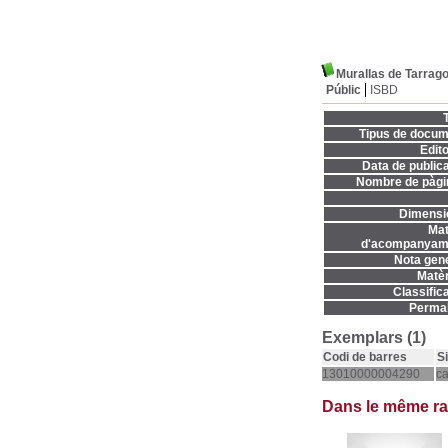
Murallas de Tarrago
Públic
ISBD
T
Tipus de docum
Edito
Data de publica
Nombre de pàgi
Dimensi
Mat
d'acompanyame
Nota gene
Matèr
Classifica
Permal
Exemplars (1)
Codi de barres
S
13010000004290
c
Dans le même r