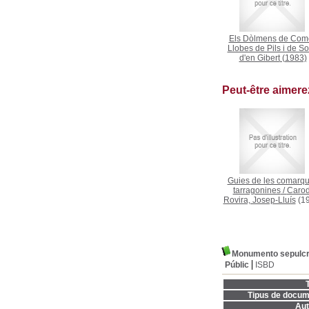
Els Dòlmens de Com
Llobes de Pils i de So
d'en Gibert
(1983)
Peut-être aimer
Guies de les comarq
tarragonines
/
Carod
Rovira, Josep-Lluís
(19
Monumento sepulcra
Públic
ISBD
T
Tipus de docum
Aut