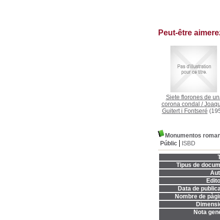
Peut-être aimer
Siete florones de un
corona condal
/
Joaq
Guitert i Fontseré
(19
Monumentos romanos
Públic
ISBD
T
Tipus de docum
Aut
Edito
Data de publica
Nombre de pàgi
Dimensi
Nota gene