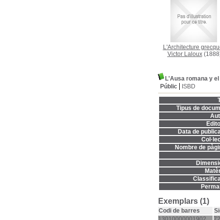
L'Architecture grecqu
Victor Laloux
(1888
L'Ausa romana y el
Públic
ISBD
T
Tipus de docum
Aut
Edito
Data de publica
Col·lec
Nombre de pàgi
Dimensi
Matèr
Classifica
Permal
Exemplars (1)
Codi de barres
Si
13010000001902
72