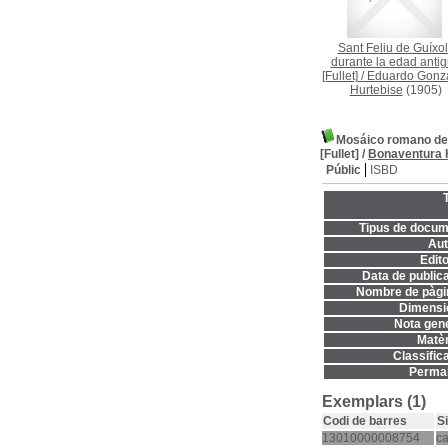
Sant Feliu de Guíxol
durante la edad anti
[Fullet]
/
Eduardo Gonz
Hurtebise
(1905)
Mosáico romano de T
[Fullet]
/
Bonaventura 
Públic
ISBD
T
Tipus de docum
Aut
Edito
Data de publica
Nombre de pàgi
Dimensi
Nota gene
Matèr
Classifica
Permal
Exemplars (1)
Codi de barres
S
13010000008754
c