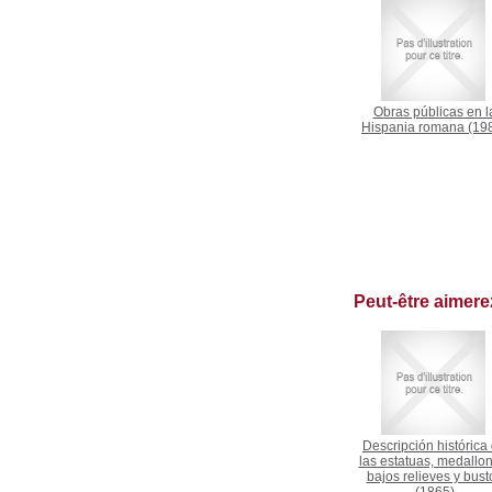
Obras públicas en l
Hispania romana
(19
Peut-être aimer
Descripción histórica
las estatuas, medallon
bajos relieves y bust