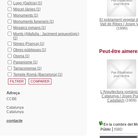
Lugo (Galícia)
[1]
Miscel·lànies
[1]
Monuments
[1]
El poblament vegetal d
Monuments funeraris
[1]
Vall de Ribes
/
Josep 
Mosaics romans
[1]
(1996)
Munts (Altafulla : Jaciment arqueològic)
[1]
Nimes (França)
[1]
Obres públiques
[1]
Peut-être aimer
Osona
[1]
Paganisme
[1]
Tarraconense
[1]
Temple Romà (Barcelona)
[1]
L'Arquitectura romàni
Adreça
Catalunya
/
Josep Pui
CCBE
Cadafalch
(1909)
Catalunya
Catalunya
contacte
En la cumbre del Mo
Públic
ISBD