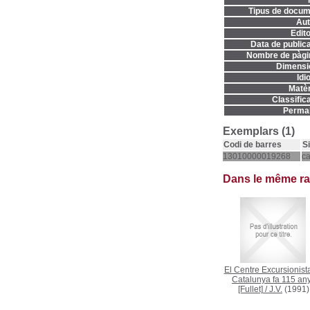
T
Tipus de docum
Aut
Edito
Data de publica
Nombre de pàgi
Dimensi
Idi
Matèr
Classifica
Permal
Exemplars (1)
Codi de barres
S
13010000019268
c
Dans le même r
El Centre Excursionist
Catalunya fa 115 an
[Fullet]
/
J.V.
(1991)