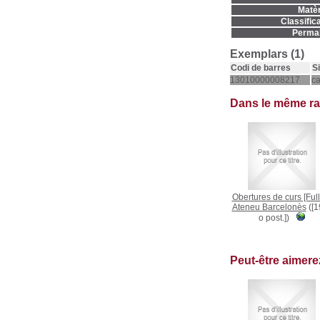
Matèr
Classifica
Permal
Exemplars (1)
Codi de barres
S
13010000008217
c
Dans le même r
Obertures de curs [Full
Ateneu Barcelonès
([1
o post.])
Peut-être aimer