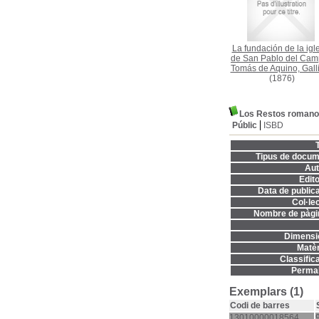
La fundación de la igl
de San Pablo del Ca
Tomás de Aquino, Gall
(1876)
Los Restos romanos 
Públic
ISBD
T
Tipus de docum
Aut
Edito
Data de publica
Col·lec
Nombre de pàgi
Dimensi
Matèr
Classifica
Permal
Exemplars (1)
Codi de barres
13010000018564