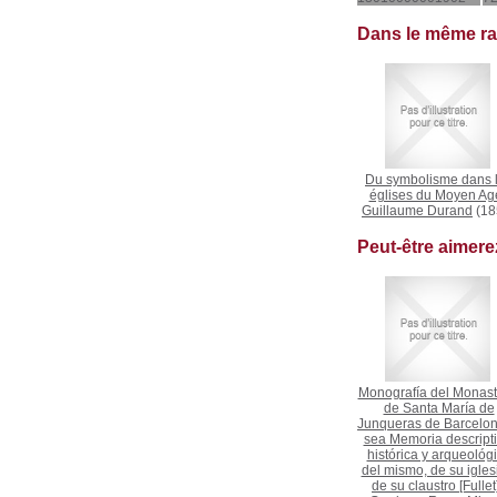
Dans le même r
Du symbolisme dans 
églises du Moyen Ag
Guillaume Durand
(18
Peut-être aimer
Monografía del Monast
de Santa María de
Junqueras de Barcelon
sea Memoria descripti
histórica y arqueológ
del mismo, de su igles
de su claustro [Fullet