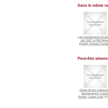
Dans le même r
Les inundacions d'oct
del 1937 a l'Alt Pirin
[Fullet]
/
Eduard Fonts
Peut-être aimer
Guies de les comarq
tarragonines
/
Carod
Rovira, Josep-Lluís
(19