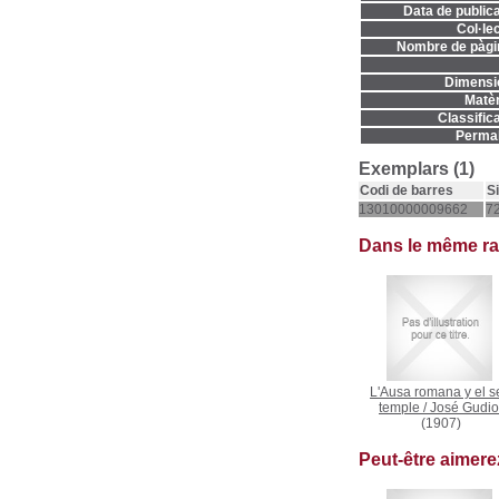
Data de publica
Col·lec
Nombre de pàgi
Dimensi
Matèr
Classifica
Permal
Exemplars (1)
Codi de barres
S
13010000009662
72
Dans le même r
L'Ausa romana y el s
temple
/
José Gudio
(1907)
Peut-être aimer