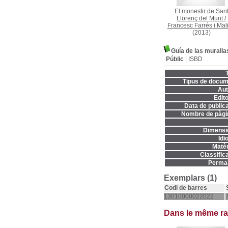
El monestir de San
Llorenç del Munt
/
Francesc Farrés i Mal
(2013)
Guía de las murall
Públic
ISBD
T
Tipus de docum
Aut
Edito
Data de publica
Nombre de pàgi
Dimensi
Idi
Matèr
Classifica
Permal
Exemplars (1)
Codi de barres
13010000022022
Dans le même r