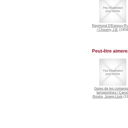
Raymond D'Espouy [Ful
/
Chourry, J.B.
(1956
Peut-être aimer
Guies de les comarq
tarragonines
/
Carod
Rovira, Josep-Lluís
(19