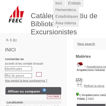
Inici
Entitats
Hemeroteca
Catàleg Col·lectiu de
Estadístiques
Biblioteques
Àrea interna
Excursionistes
A-
A
A+
New search
INICI
Matèries
connectar-se
accedir al teu compte d'usuari
>
Arquitectura r
Arquitectura romana
(22)
Has perdut la teva contrasenya ?
Refinar la cerca
Affiner ou comparer
L'Arquitectura rom
Públic
ISBD
Localisation
T