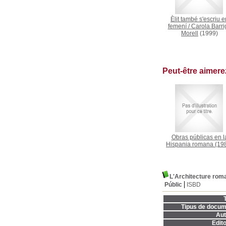
Èlit també s'escriu e
femení
/
Carola Barri
Morell
(1999)
Peut-être aimer
Obras públicas en l
Hispania romana
(19
L'Architecture rom
Públic
ISBD
T
Tipus de docum
Aut
Edito