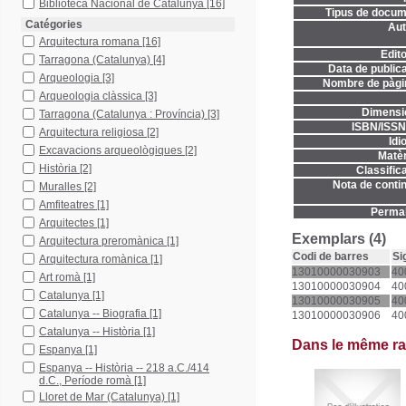
Biblioteca Nacional de Catalunya
[16]
Tipus de docum
Catégories
Aut
Arquitectura romana
[16]
Edito
Tarragona (Catalunya)
[4]
Data de publica
Arqueologia
[3]
Nombre de pàgi
Arqueologia clàssica
[3]
Dimensi
Tarragona (Catalunya : Província)
[3]
ISBN/ISSN
Arquitectura religiosa
[2]
Idi
Excavacions arqueològiques
[2]
Matèr
Història
[2]
Classifica
Nota de contin
Muralles
[2]
Amfiteatres
[1]
Permal
Arquitectes
[1]
Exemplars (4)
Arquitectura preromànica
[1]
Codi de barres
Si
Arquitectura romànica
[1]
13010000030903
40
Art romà
[1]
13010000030904
40
Catalunya
[1]
13010000030905
40
Catalunya -- Biografia
[1]
13010000030906
40
Catalunya -- Història
[1]
Dans le même r
Espanya
[1]
Espanya -- Història -- 218 a.C./414
d.C., Període romà
[1]
Lloret de Mar (Catalunya)
[1]