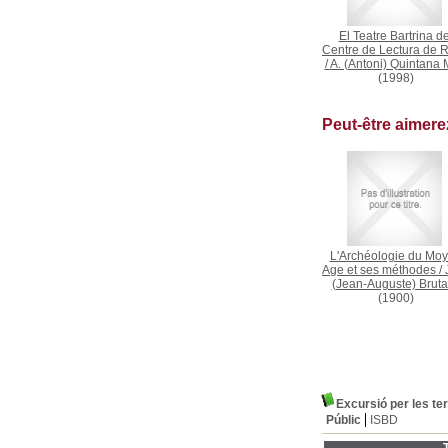
El Teatre Bartrina de
Centre de Lectura de 
/
A. (Antoni) Quintana 
(1998)
Peut-être aimer
L'Archéologie du Mo
Age et ses méthodes
/
(Jean-Auguste) Bruta
(1900)
Excursió per les t
Públic
ISBD