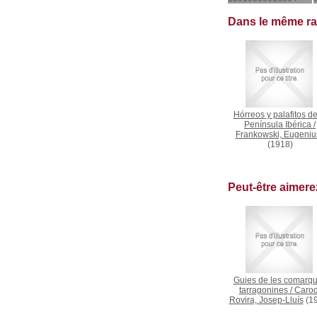
Dans le même r
Hórreos y palafitos de
Península Ibérica
/
Frankowski, Eugeniu
(1918)
Peut-être aimer
Guies de les comarq
tarragonines
/
Carod
Rovira, Josep-Lluís
(19