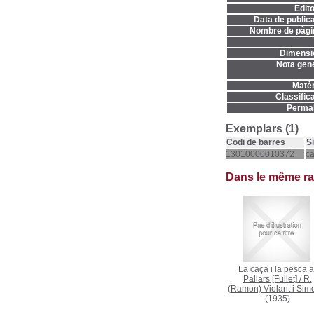
Edito
Data de publica
Nombre de pàgi
Dimensi
Nota gene
Matèr
Classifica
Permal
Exemplars (1)
Codi de barres
S
13010000010372
c
Dans le même r
La caça i la pesca a
Pallars [Fullet]
/
R.
(Ramon) Violant i Sim
(1935)