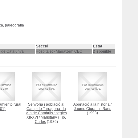
ca, paleografia
Secció
Estat
l de Catalunya
Hospitalet - Magatzem CEC
Disponible
amiento rural
Senyoria i població al
Aportació a la història
/
01)
Camp de Tarragona : la
Jaume Ciurana i Sans
vila de Cambrils : segles
(1993)
XII-XVI
/
Maristany i Tio,
Carles
(1986)