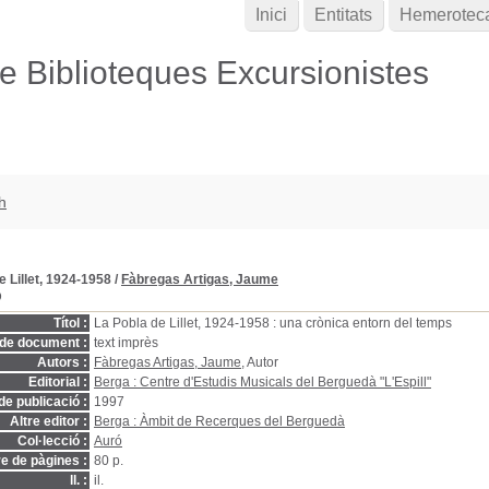
Inici
Entitats
Hemerotec
de Biblioteques Excursionistes
h
e Lillet, 1924-1958
/
Fàbregas Artigas, Jaume
D
Títol :
La Pobla de Lillet, 1924-1958 : una crònica entorn del temps
 de document :
text imprès
Autors :
Fàbregas Artigas, Jaume
, Autor
Editorial :
Berga : Centre d'Estudis Musicals del Berguedà "L'Espill"
de publicació :
1997
Altre editor :
Berga : Àmbit de Recerques del Berguedà
Col·lecció :
Auró
 de pàgines :
80 p.
ll. :
il.