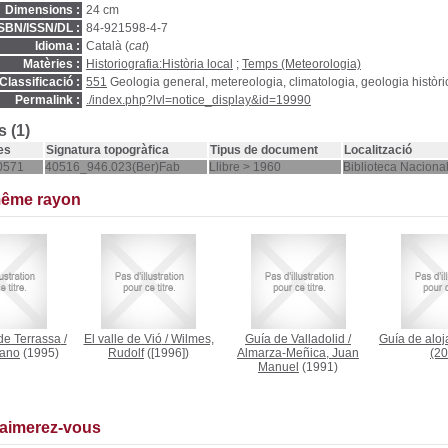
Dimensions :
24 cm
ISBN/ISSN/DL :
84-921598-4-7
Idioma :
Català (
cat
)
Matèries :
Historiografia:Història local
;
Temps (Meteorologia)
Classificació :
551
Geologia general, metereologia, climatologia, geologia històri
Permalink :
./index.php?lvl=notice_display&id=19990
 (1)
es
Signatura topogràfica
Tipus de document
Localització
0571
40516_946.023(Ber)Fab
Llibre > 1960
Biblioteca Naciona
même rayon
de Terrassa
/
El valle de Vió
/
Wilmes,
Guía de Valladolid
/
Guía de aloj
zano
(1995)
Rudolf
([1996])
Almarza-Meñica, Juan
(20
Manuel
(1991)
 aimerez-vous