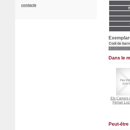
contacte
Exemplars
Codi de barr
1301000003
Dans le 
Els Carrers 
Ferran Lo
Peut-être