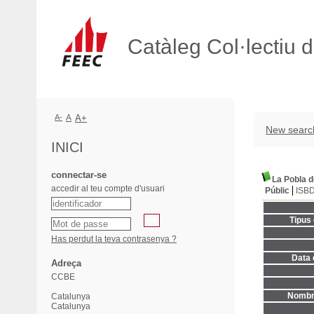
Catàleg Col·lectiu 
A-
A
A+
New searc
INICI
connectar-se
La Pobla d
accedir al teu compte d'usuari
Públic
ISB
Tipus
Has perdut la teva contrasenya ?
Data 
Adreça
CCBE
Nombre
Catalunya
Catalunya