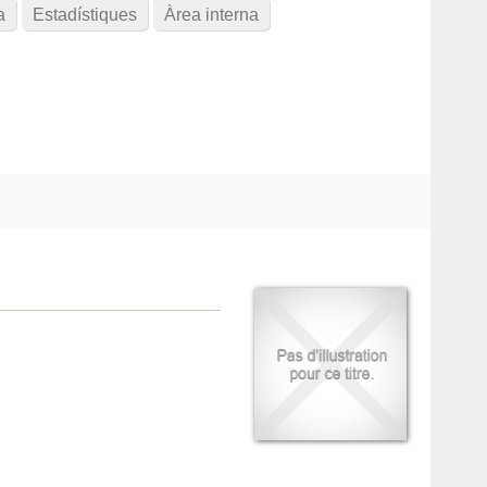
a
Estadístiques
Àrea interna