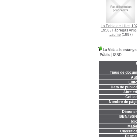
La Pobla de Lillet, 19
1958
/
Fàbregas Artig
Jaume
(1997)
La Vida als estany
Públic
ISBD
T
Tipus de docum
Aut
Edito
Data de publica
Altre ed
Col·lec
Nombre de pàgi
Dimensi
ISBN/ISSN
Idi
Matèr
Classifica
Permal