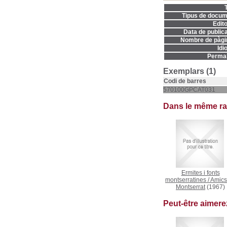
T
Tipus de docum
Edito
Data de publica
Nombre de pàgi
Idi
Permal
Exemplars (1)
Codi de barres
570100GPCAT031
Dans le même r
Ermites i fonts
montserratines
/
Amics
Montserrat
(1967)
Peut-être aimer