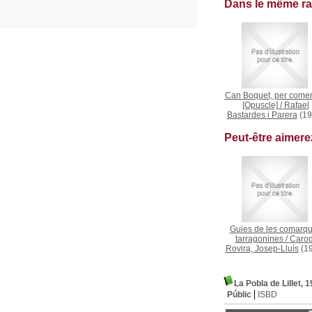
Dans le même r
Can Boquet, per come
[Opuscle]
/
Rafael
Bastardes i Parera
(19
Peut-être aimer
Guies de les comarq
tarragonines
/
Carod
Rovira, Josep-Lluís
(19
La Pobla de Lillet, 
Públic
ISBD