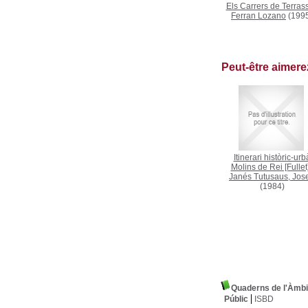
Els Carrers de Terras
Ferran Lozano
(199
Peut-être aimer
Itinerari històric-urb
Molins de Rei [Fullet
Janés Tutusaus, Jos
(1984)
Quaderns de l'Àmbi
Públic
ISBD