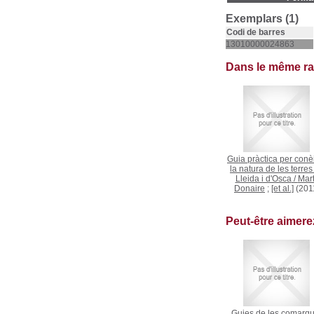
Exemplars (1)
Codi de barres
13010000024863
Dans le même r
Guia pràctica per conè
la natura de les terres
Lleida i d'Osca
/
Mar
Donaire
;
[et al.]
(201
Peut-être aimer
Guies de les comarq