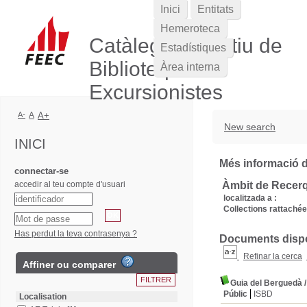
Inici
Entitats
Hemeroteca
Catàleg Col·lectiu de
Estadístiques
Biblioteques
Àrea interna
Excursionistes
A-
A
A+
New search
INICI
Més informació de
connectar-se
accedir al teu compte d'usuari
Àmbit de Recer
localitzada a :
Collections rattachée
Has perdut la teva contrasenya ?
Documents dispon
Refinar la cerca
Affiner ou comparer
Guia del Berguedà
Públic
ISBD
Localisation