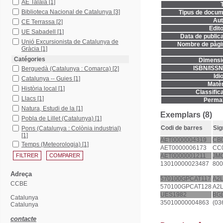
AE Talaia
[1]
T
Biblioteca Nacional de Catalunya
[3]
Tipus de docum
Aut
CE Terrassa
[2]
Edito
UE Sabadell
[1]
Data de publica
Unió Excursionista de Catalunya de
Nombre de pàgi
Gràcia
[1]
Catégories
Dimensi
ISBN/ISSN
Berguedà (Catalunya : Comarca)
[2]
Idi
Catalunya -- Guies
[1]
Matèr
Història local
[1]
Classifica
Llacs
[1]
Permal
Natura, Estudi de la
[1]
Exemplars (8)
Pobla de Lillet (Catalunya)
[1]
Codi de barres
Sig
Pons (Catalunya : Colònia industrial)
[1]
AET0000004319
CB
Temps (Meteorologia)
[1]
AET0000006173
CC
AET0000001211
JM
13010000023487
800
Adreça
570100GPCAT117
A2
CCBE
570100GPCAT128
A2
UES1982
BG
Catalunya
35010000004863
(03
Catalunya
contacte