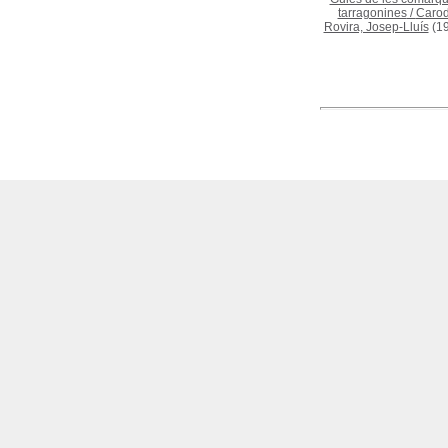
tarragonines
/
Carod
Rovira, Josep-Lluís
(19