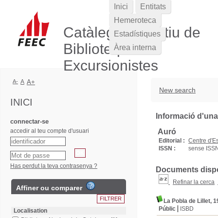
Inici
Entitats
Hemeroteca
Catàleg Col·lectiu de
Estadístiques
Biblioteques
Àrea interna
Excursionistes
A-
A
A+
New search
INICI
Informació d'una
connectar-se
accedir al teu compte d'usuari
Auró
Editorial :
Centre d'Es
ISSN :
sense ISS
Has perdut la teva contrasenya ?
Documents dispon
Refinar la cerca
Affiner ou comparer
La Pobla de Lillet, 
Públic
ISBD
Localisation