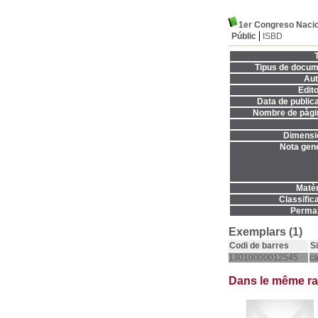
1er Congreso Nacion
Públic
ISBD
T
Tipus de docum
Aut
Edito
Data de publica
Nombre de pàgi
Dimensi
Nota gene
Matèr
Classifica
Permal
Exemplars (1)
Codi de barres
S
13010000012545
c
Dans le même r