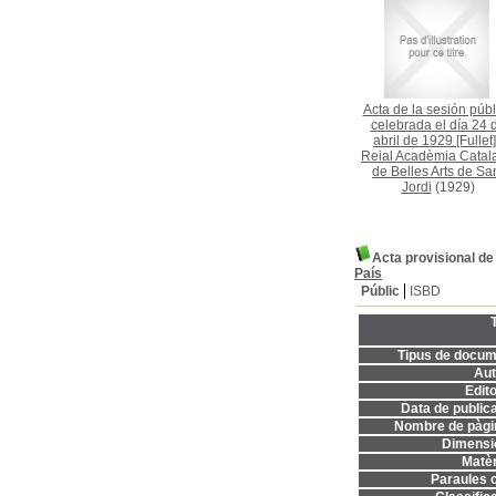
Acta de la sesión públ
celebrada el día 24 
abril de 1929 [Fullet]
Reial Acadèmia Catal
de Belles Arts de Sa
Jordi
(1929)
Acta provisional de
País
Públic
ISBD
T
Tipus de docum
Aut
Edito
Data de publica
Nombre de pàgi
Dimensi
Matèr
Paraules c