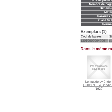
Data de publica
Nombre de pàgi
Dimensi
Matèr
Paraules c
Classifica
Permal
Exemplars (1)
Codi de barres
S
13010000004206
c
Dans le même r
Le musée pyrénée
[Fullet]
/
L. Le Bondid
(1922)