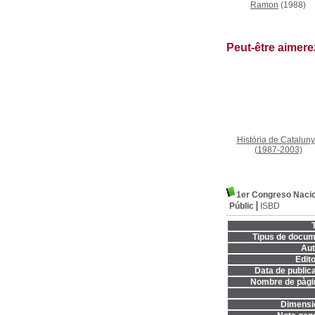
Ramon
(1988)
Peut-être aimer
Història de Catalun
(1987-2003)
1er Congreso Nacion
Públic
ISBD
T
Tipus de docum
Aut
Edito
Data de publica
Nombre de pàgi
Dimensi