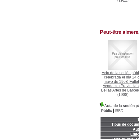
(1922)
Peut-être aimer
Acta de la sesión públ
celebrada el día 24 
mayo de 1908 [Fullet
Academia Provincial
Bellas Artes de Barce
(1908)
Acta de la sesión pú
Públic
ISBD
T
Tipus de docum
Aut
Edito