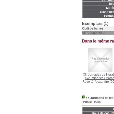
Idi
Matèr
Classifica
Permal
Exemplars (1)
Codi de barres
AET0000005813
Dans le même r
XIII Jornades de litera
excursionista
/
Marcet
Reverté, Alexandre
(20
XX Jornades de lite
Públic
ISBD
T
Tipus de docum