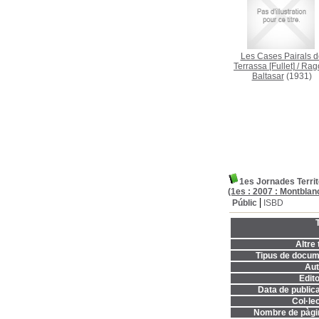
Les Cases Pairals d
Terrassa [Fullet]
/
Rag
Baltasar
(1931)
1es Jornades Territ
(1es : 2007 : Montblan
Públic
ISBD
T
Altre t
Tipus de docum
Aut
Edito
Data de publica
Col·lec
Nombre de pàgi