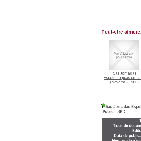
Peut-être aimer
5as Jornadas
Espeleológicas en La
(Navarra)
(1960)
5as Jornadas Espel
Públic
ISBD
T
Tipus de docum
Edito
Data de publica
Nombre de pàgi