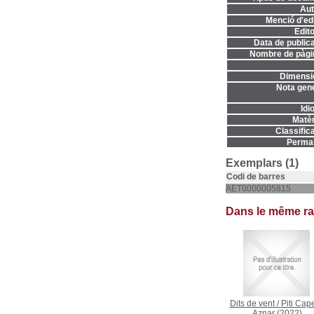
Aut
Menció d'edi
Edito
Data de publica
Nombre de pàgi
Dimensi
Nota gene
Idi
Matèr
Classifica
Permal
Exemplars (1)
Codi de barres
AET0000005815
Dans le même r
Dits de vent
/
Piti Cape
Aznar
(2022)