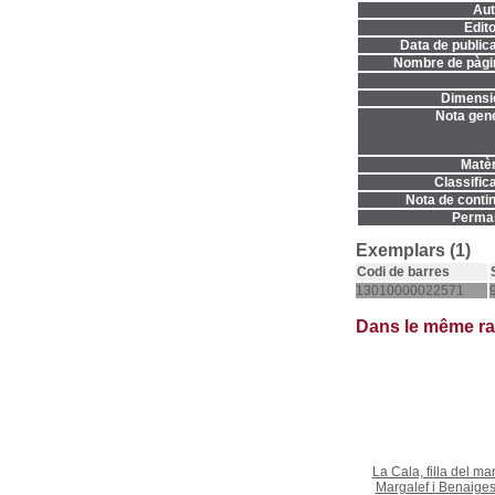
Aut
Edito
Data de publica
Nombre de pàgi
Dimensi
Nota gene
Matèr
Classifica
Nota de contin
Permal
Exemplars (1)
Codi de barres
13010000022571
Dans le même r
La Cala, filla del ma
Margalef i Benaiges