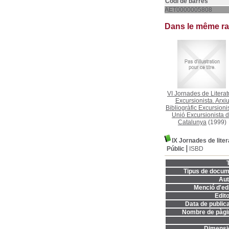
Codi de barres
AET0000005808
Dans le même r
VI Jornades de Literat
Excursionista. Arxi
Bibliogràfic Excursioni
Unió Excursionista 
Catalunya
(1999)
IX Jornades de lite
Públic
ISBD
T
Tipus de docum
Aut
Menció d'edi
Edito
Data de publica
Nombre de pàgi
Dimensi