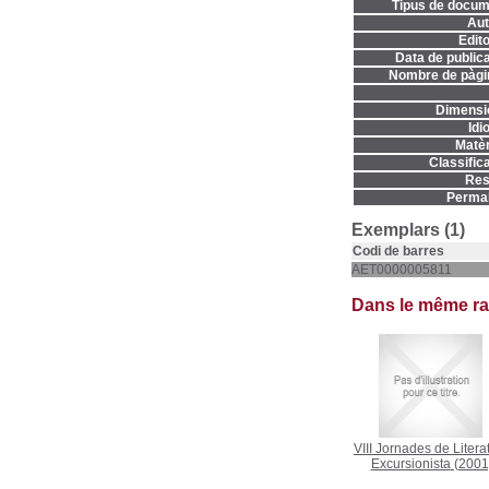
Tipus de docum
Aut
Edito
Data de publica
Nombre de pàgi
Dimensi
Idi
Matèr
Classifica
Res
Permal
Exemplars (1)
Codi de barres
AET0000005811
Dans le même r
VIII Jornades de Litera
Excursionista
(2001