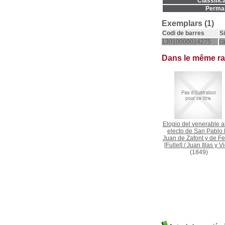
Classifica
Permal
Exemplars (1)
Codi de barres
S
13010000014275
ca
Dans le même r
Elogio del venerable 
electo de San Pablo 
Juan de Zafont y de Fe
[Fullet]
/
Juan Illas y V
(1849)