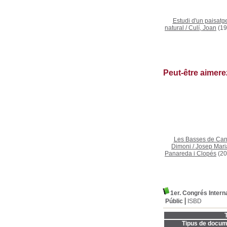
Estudi d'un paisatg
natural
/
Culí, Joan
(19
Peut-être aimer
Les Basses de Ca
Dimoni
/
Josep Mari
Panareda i Clopés
(20
1er. Congrés Intern
Públic
ISBD
T
Tipus de docum