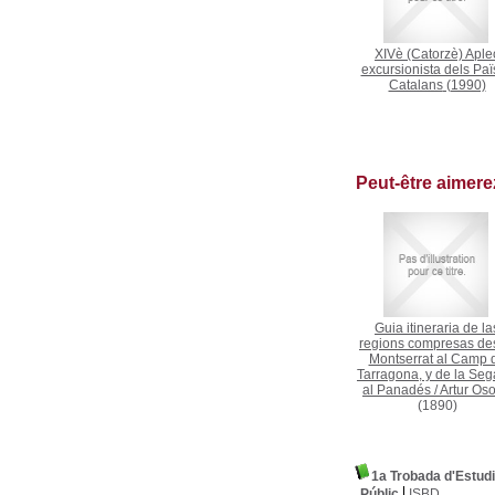
XIVè (Catorzè) Aple
excursionista dels Paï
Catalans
(1990)
Peut-être aimer
Guia itineraria de la
regions compresas de
Montserrat al Camp 
Tarragona, y de la Seg
al Panadés
/
Artur Os
(1890)
1a Trobada d'Estudi
Públic
ISBD