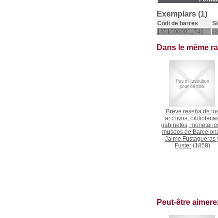
Exemplars (1)
Codi de barres
Si
13010000011746
ca
Dans le même r
Breve reseña de lo
archivos, bibliotecas
gabinetes, monetario
museos de Barcelon
Jaime Fustagueras 
Fuster
(1858)
Peut-être aimer