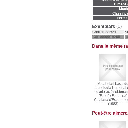
Dimensi
Matèr
Classifica
Permal
Exemplars (1)
Codi de barres
S
13010000019288
c
Dans le même r
Vocabulari bàsic d
tecnologia i material
l'exploració subterrà
[Fullet]
/
Federació
Catalana d'Espeleolo
(1983)
Peut-être aimer