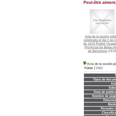
Peut-être aimer
Acta de la sesión públ
celebrada el día 2 de j
de 1919 [Fullet]
/
Acad
Provincial de Bellas A
de Barcelona
(1919
Acta de la sesión pú
Públic
ISBD
T
Tipus de docum
Aut
Edito
Data de publica
Nombre de pàgi
Dimensi
Matèr
Paraules c
Classifica