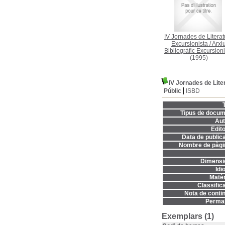
IV Jornades de Literat
Excursionista
/
Arxi
Bibliogràfic Excursion
(1995)
IV Jornades de Lite
Públic
ISBD
T
Tipus de docum
Aut
Edito
Data de publica
Nombre de pàgi
Dimensi
Idi
Matèr
Classifica
Nota de contin
Permal
Exemplars (1)