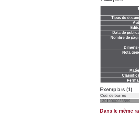
T
Tipus de docum
Aut
Edito
Data de publica
Nombre de pàgi
Dimensi
Nota gene
Matèr
Classifica
Permal
Exemplars (1)
Codi de barres
13010000033599
Dans le même r