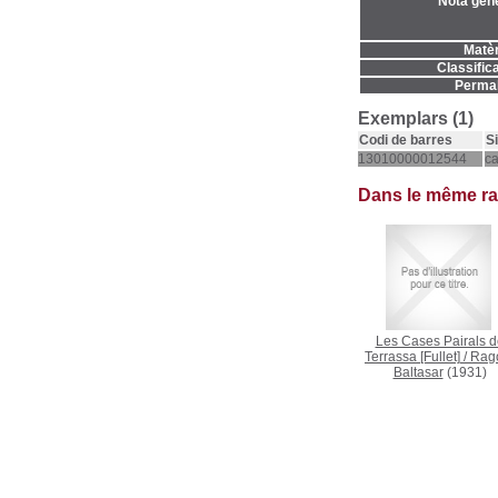
Nota gene
Matèr
Classifica
Permal
Exemplars (1)
Codi de barres
S
13010000012544
c
Dans le même r
Les Cases Pairals d
Terrassa [Fullet]
/
Rag
Baltasar
(1931)