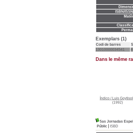
Dimensi
ISBN/ISSN
Matèr
Classifica
Permal
Exemplars (1)
Codi de barres
S
13010000034541
4
Dans le même r
Índico
/
Luis Goytiso
(1992)
5as Jornadas Espel
Públic
ISBD