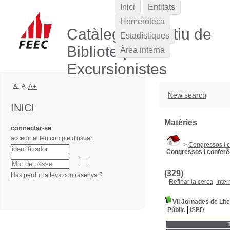
Inici
Entitats
Hemeroteca
Catàleg Col·lectiu de
Estadístiques
Biblioteques
Àrea interna
Excursionistes
A-
A
A+
New search
INICI
Matèries
connectar-se
accedir al teu compte d'usuari
>
Congressos i 
Congressos i conferè
(329)
Has perdut la teva contrasenya ?
Refinar la cerca
Inter
VII Jornades de Lit
Públic
ISBD
T