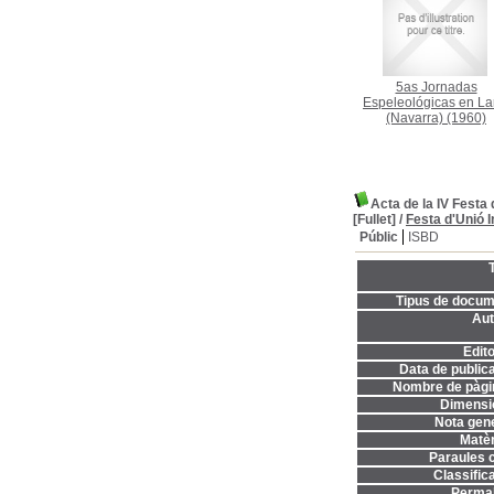
5as Jornadas
Espeleológicas en La
(Navarra)
(1960)
Acta de la IV Festa
[Fullet]
/
Festa d'Unió 
Públic
ISBD
T
Tipus de docum
Aut
Edito
Data de publica
Nombre de pàgi
Dimensi
Nota gene
Matèr
Paraules c
Classifica
Permal