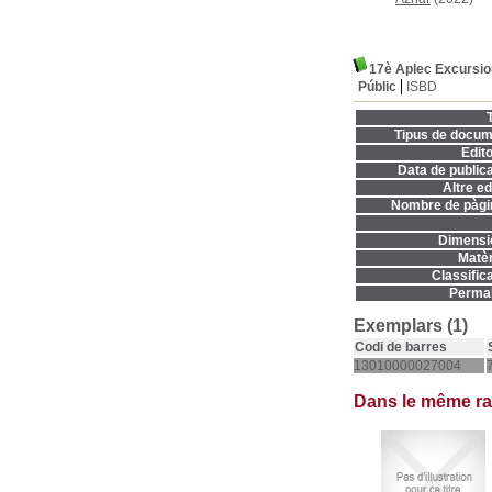
17è Aplec Excursio
Públic
ISBD
T
Tipus de docum
Edito
Data de publica
Altre ed
Nombre de pàgi
Dimensi
Matèr
Classifica
Permal
Exemplars (1)
Codi de barres
13010000027004
Dans le même r