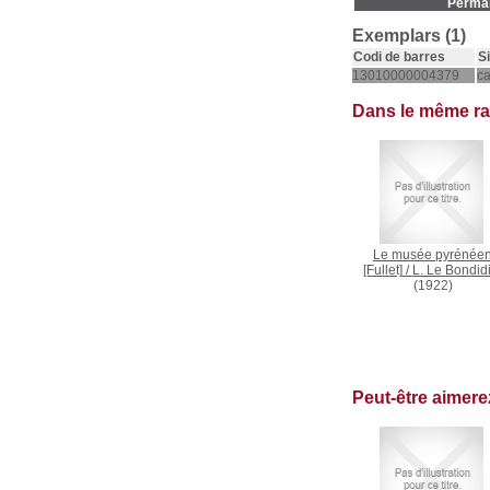
Permal
Exemplars (1)
Codi de barres
S
13010000004379
c
Dans le même r
Le musée pyrénée
[Fullet]
/
L. Le Bondid
(1922)
Peut-être aimer